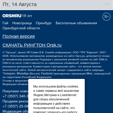
Пт, 14 Августа
Гай
Новотроицк
Оренбург
Бесплатные объявления
Оренбургской области
Полная версия
СКАЧАТЬ РИНГТОН Orsk.ru
©
"Орск.ру"
, проект
ИП Савин В.В.
Служба информации: ООО "ТРК "Евразия", 2007-
2026. Использование материалов, размещенных на сайте Орск.ру, допускается только
по письменному разрешению Редакции с указанием активной ссылки на сайт Orsk.ru.
Orsk.ru
не
несет ответственности за содержание объявлений, комментариев и
рекламных материалов. Комментарии к материалам сайта - это личное мнение
посетителей сайта. Любой автоматический экспорт содержимого сайта запрещен.
*Instagram, WhatsApp (Ватсап), Facebook (принадлежат корпорации Meta, запрещенной
на территории Российской Федерации)
Отзывы и предложения о работе портала:
orsk@orsk.ru
Модерация объявлений +7 (3537) 32-71-28
Мы используем файлы cookies,
Покупаем новости:
а также сервисы веб-аналитики
Яндекс.Метрика и LiveInternet
+7 (3537) 340-300,
340300@orsk.ru
для сбора обезличенной
Продаем рекламу:
информации о действиях
+7 (3537) 25-08-07;
250807@orsk.ru
пользователей на сайте, что
Модерация объявлений: +7 (3537) 32-71-28
помогает улучшать его работу.