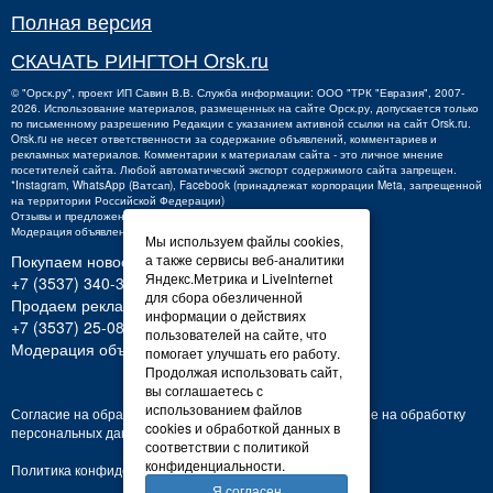
Полная версия
СКАЧАТЬ РИНГТОН Orsk.ru
©
"Орск.ру"
, проект
ИП Савин В.В.
Служба информации: ООО "ТРК "Евразия", 2007-
2026. Использование материалов, размещенных на сайте Орск.ру, допускается только
по письменному разрешению Редакции с указанием активной ссылки на сайт Orsk.ru.
Orsk.ru
не
несет ответственности за содержание объявлений, комментариев и
рекламных материалов. Комментарии к материалам сайта - это личное мнение
посетителей сайта. Любой автоматический экспорт содержимого сайта запрещен.
*Instagram, WhatsApp (Ватсап), Facebook (принадлежат корпорации Meta, запрещенной
на территории Российской Федерации)
Отзывы и предложения о работе портала:
orsk@orsk.ru
Модерация объявлений +7 (3537) 32-71-28
Мы используем файлы cookies,
а также сервисы веб-аналитики
Покупаем новости:
Яндекс.Метрика и LiveInternet
+7 (3537) 340-300,
340300@orsk.ru
для сбора обезличенной
Продаем рекламу:
информации о действиях
+7 (3537) 25-08-07;
250807@orsk.ru
пользователей на сайте, что
Модерация объявлений: +7 (3537) 32-71-28
помогает улучшать его работу.
Продолжая использовать сайт,
вы соглашаетесь с
использованием файлов
Согласие на обработку персональных данных
Согласие на обработку
cookies и обработкой данных в
персональных данных
соответствии с политикой
конфиденциальности.
Политика конфиденциальности
Я согласен