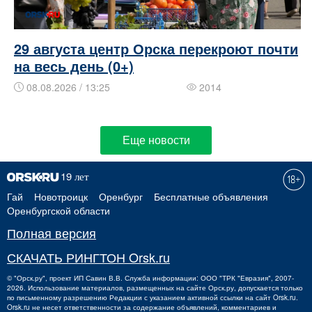
29 августа центр Орска перекроют почти
на весь день (0+)
08.08.2026 / 13:25
2014
Еще новости
Гай
Новотроицк
Оренбург
Бесплатные объявления
Оренбургской области
Полная версия
СКАЧАТЬ РИНГТОН Orsk.ru
©
"Орск.ру"
, проект
ИП Савин В.В.
Служба информации: ООО "ТРК "Евразия", 2007-
2026. Использование материалов, размещенных на сайте Орск.ру, допускается только
по письменному разрешению Редакции с указанием активной ссылки на сайт Orsk.ru.
Orsk.ru
не
несет ответственности за содержание объявлений, комментариев и