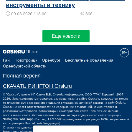
инструменты и технику
09.08.2026 / 18:00
866
Еще новости
Гай
Новотроицк
Оренбург
Бесплатные объявления
Оренбургской области
Полная версия
СКАЧАТЬ РИНГТОН Orsk.ru
©
"Орск.ру"
, проект
ИП Савин В.В.
Служба информации: ООО "ТРК "Евразия", 2007-
2026. Использование материалов, размещенных на сайте Орск.ру, допускается только
по письменному разрешению Редакции с указанием активной ссылки на сайт Orsk.ru.
Orsk.ru
не
несет ответственности за содержание объявлений, комментариев и
рекламных материалов. Комментарии к материалам сайта - это личное мнение
посетителей сайта. Любой автоматический экспорт содержимого сайта запрещен.
*Instagram, WhatsApp (Ватсап), Facebook (принадлежат корпорации Meta, запрещенной
на территории Российской Федерации)
Отзывы и предложения о работе портала:
orsk@orsk.ru
Модерация объявлений +7 (3537) 32-71-28