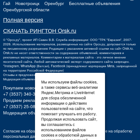
Гай
Новотроицк
Оренбург
Бесплатные объявления
Оренбургской области
Полная версия
СКАЧАТЬ РИНГТОН Orsk.ru
©
"Орск.ру"
, проект
ИП Савин В.В.
Служба информации: ООО "ТРК "Евразия", 2007-
2026. Использование материалов, размещенных на сайте Орск.ру, допускается только
по письменному разрешению Редакции с указанием активной ссылки на сайт Orsk.ru.
Orsk.ru
не
несет ответственности за содержание объявлений, комментариев и
рекламных материалов. Комментарии к материалам сайта - это личное мнение
посетителей сайта. Любой автоматический экспорт содержимого сайта запрещен.
*Instagram, WhatsApp (Ватсап), Facebook (принадлежат корпорации Meta, запрещенной
на территории Российской Федерации)
Отзывы и предложения о работе портала:
orsk@orsk.ru
Модерация объявлений +7 (3537) 32-71-28
Мы используем файлы cookies,
Покупаем новости:
а также сервисы веб-аналитики
Яндекс.Метрика и LiveInternet
+7 (3537) 340-300,
340300@orsk.ru
для сбора обезличенной
Продаем рекламу:
информации о действиях
+7 (3537) 25-08-07;
250807@orsk.ru
пользователей на сайте, что
Модерация объявлений: +7 (3537) 32-71-28
помогает улучшать его работу.
Продолжая использовать сайт,
вы соглашаетесь с
использованием файлов
Согласие на обработку персональных данных
Согласие на обработку
cookies и обработкой данных в
персональных данных