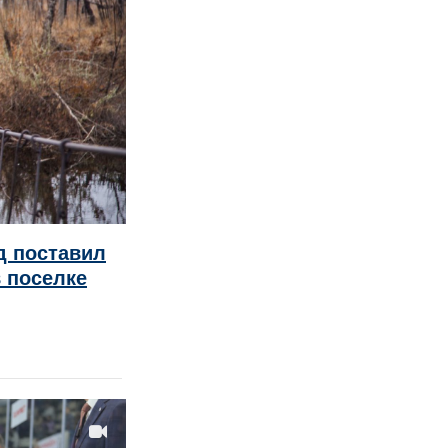
д поставил
в поселке