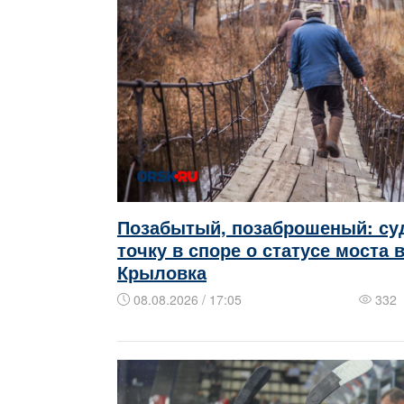
Позабытый, позаброшеный: су
точку в споре о статусе моста 
Крыловка
08.08.2026 / 17:05
332