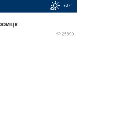
+37°
роицк
25890