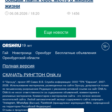
жизни
06.08.2026 / 18:20
1456
Еще новости
Гай
Новотроицк
Оренбург
Бесплатные объявления
Оренбургской области
Полная версия
СКАЧАТЬ РИНГТОН Orsk.ru
©
"Орск.ру"
, проект
ИП Савин В.В.
Служба информации: ООО "ТРК "Евразия", 2007-
2026. Использование материалов, размещенных на сайте Орск.ру, допускается только
по письменному разрешению Редакции с указанием активной ссылки на сайт Orsk.ru.
Orsk.ru
не
несет ответственности за содержание объявлений, комментариев и
рекламных материалов. Комментарии к материалам сайта - это личное мнение
посетителей сайта. Любой автоматический экспорт содержимого сайта запрещен.
*Instagram, WhatsApp (Ватсап), Facebook (принадлежат корпорации Meta, запрещенной
на территории Российской Федерации)
Отзывы и предложения о работе портала:
orsk@orsk.ru