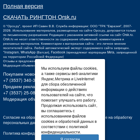
Полная версия
СКАЧАТЬ РИНГТОН Orsk.ru
©
"Орск.ру"
, проект
ИП Савин В.В.
Служба информации: ООО "ТРК "Евразия", 2007-
2026. Использование материалов, размещенных на сайте Орск.ру, допускается только
по письменному разрешению Редакции с указанием активной ссылки на сайт Orsk.ru.
Orsk.ru
не
несет ответственности за содержание объявлений, комментариев и
рекламных материалов. Комментарии к материалам сайта - это личное мнение
посетителей сайта. Любой автоматический экспорт содержимого сайта запрещен.
*Instagram, WhatsApp (Ватсап), Facebook (принадлежат корпорации Meta, запрещенной
на территории Российской Федерации)
Отзывы и предложения о работе портала:
orsk@orsk.ru
Модерация объявлений +7 (3537) 32-71-28
Мы используем файлы cookies,
Покупаем новости:
а также сервисы веб-аналитики
Яндекс.Метрика и LiveInternet
+7 (3537) 340-300,
340300@orsk.ru
для сбора обезличенной
Продаем рекламу:
информации о действиях
+7 (3537) 25-08-07;
250807@orsk.ru
пользователей на сайте, что
Модерация объявлений: +7 (3537) 32-71-28
помогает улучшать его работу.
Продолжая использовать сайт,
вы соглашаетесь с
использованием файлов
Согласие на обработку персональных данных
Согласие на обработку
cookies и обработкой данных в
персональных данных
соответствии с политикой
конфиденциальности.
Политика конфиденциальности
Я согласен