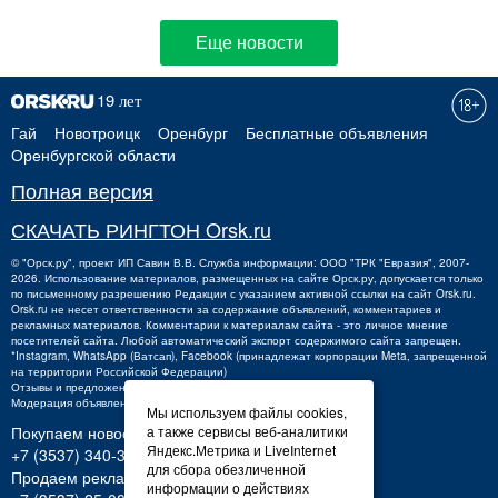
Еще новости
Гай
Новотроицк
Оренбург
Бесплатные объявления
Оренбургской области
Полная версия
СКАЧАТЬ РИНГТОН Orsk.ru
©
"Орск.ру"
, проект
ИП Савин В.В.
Служба информации: ООО "ТРК "Евразия", 2007-
2026. Использование материалов, размещенных на сайте Орск.ру, допускается только
по письменному разрешению Редакции с указанием активной ссылки на сайт Orsk.ru.
Orsk.ru
не
несет ответственности за содержание объявлений, комментариев и
рекламных материалов. Комментарии к материалам сайта - это личное мнение
посетителей сайта. Любой автоматический экспорт содержимого сайта запрещен.
*Instagram, WhatsApp (Ватсап), Facebook (принадлежат корпорации Meta, запрещенной
на территории Российской Федерации)
Отзывы и предложения о работе портала:
orsk@orsk.ru
Модерация объявлений +7 (3537) 32-71-28
Мы используем файлы cookies,
а также сервисы веб-аналитики
Покупаем новости:
Яндекс.Метрика и LiveInternet
+7 (3537) 340-300,
340300@orsk.ru
для сбора обезличенной
Продаем рекламу:
информации о действиях