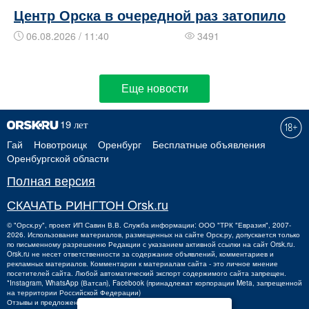
Центр Орска в очередной раз затопило
06.08.2026 / 11:40
3491
Еще новости
Гай
Новотроицк
Оренбург
Бесплатные объявления
Оренбургской области
Полная версия
СКАЧАТЬ РИНГТОН Orsk.ru
©
"Орск.ру"
, проект
ИП Савин В.В.
Служба информации: ООО "ТРК "Евразия", 2007-
2026. Использование материалов, размещенных на сайте Орск.ру, допускается только
по письменному разрешению Редакции с указанием активной ссылки на сайт Orsk.ru.
Orsk.ru
не
несет ответственности за содержание объявлений, комментариев и
рекламных материалов. Комментарии к материалам сайта - это личное мнение
посетителей сайта. Любой автоматический экспорт содержимого сайта запрещен.
*Instagram, WhatsApp (Ватсап), Facebook (принадлежат корпорации Meta, запрещенной
на территории Российской Федерации)
Отзывы и предложения о работе портала:
orsk@orsk.ru