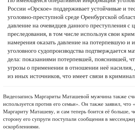
По имеющейся оперативной информации уголо
России «Орское» поддерживает устойчивые и те
уголовно-преступной среде Оренбургской област
давление на очевидцев данного преступления с 
преследования, в том числе используя свои кри
намерения оказать давление на потерпевшую и 
уголовного судопроизводства подтверждается м
дела: показаниями потерпевшей, пояснившей, ч
угрозы о применении в отношении неё насилия, 
из иных источников, что имеет связи в криминал
Видеозапись Маргариты Маташевой мужчина также счи
используется против его семьи». Он также заявил, что 
Маргариту Маташеву, и сам теперь боится её больше, че
сторону его супруги поступали сообщения в мессенджер
оскорблениями.