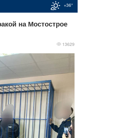
+36°
ракой на Мостострое
13629