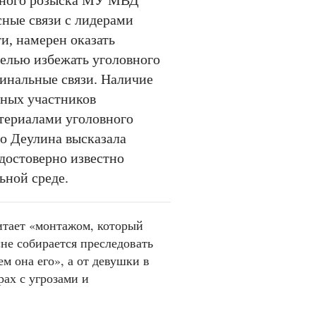
вного розыска МУ МВД
сные связи с лидерами
и, намерен оказать
целью избежать уголовного
минальные связи. Наличие
иных участников
атериалами уголовного
то Деулина высказала
достоверно известно
ьной среде.
тает «монтажом, который
«не собирается преследовать
м она его», а от девушки в
ах с угрозами и