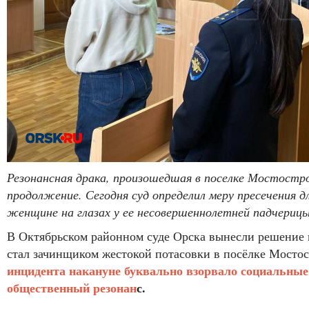
Резонансная драка, произошедшая в поселке Мостостро
продолжение. Сегодня суд определил меру пресечения 
женщине на глазах у ее несовершеннолетней падчериц
В Октябрьском районном суде Орска вынесли решение 
стал зачинщиком жестокой потасовки в посёлке Мосто
инцидента накануне буквально взорвало социальные
общественный резонан
с.