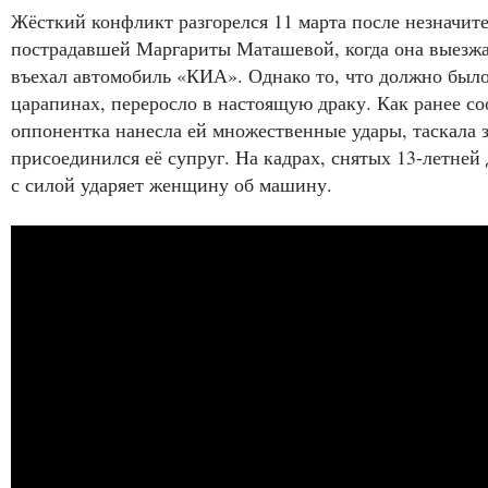
Жёсткий конфликт разгорелся 11 марта после незначит
пострадавшей Маргариты Маташевой, когда она выезжал
въехал автомобиль «КИА». Однако то, что должно было
царапинах, переросло в настоящую драку. Как ранее с
оппонентка нанесла ей множественные удары, таскала з
присоединился её супруг. На кадрах, снятых 13-летней
с силой ударяет женщину об машину.