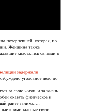
ца потерпевшей, которая, по
янии. Женщина также
падавшие хвастались связями в
полиции задержали
збуждено уголовное дело по
ится за свою жизнь и за жизнь
собен оказать физическое и
мый ранее занимался
вные криминальные связи,