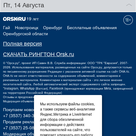
Пт, 14 Августа
Гай
Новотроицк
Оренбург
Бесплатные объявления
Оренбургской области
Полная версия
СКАЧАТЬ РИНГТОН Orsk.ru
©
"Орск.ру"
, проект
ИП Савин В.В.
Служба информации: ООО "ТРК "Евразия", 2007-
2026. Использование материалов, размещенных на сайте Орск.ру, допускается только
по письменному разрешению Редакции с указанием активной ссылки на сайт Orsk.ru.
Orsk.ru
не
несет ответственности за содержание объявлений, комментариев и
рекламных материалов. Комментарии к материалам сайта - это личное мнение
посетителей сайта. Любой автоматический экспорт содержимого сайта запрещен.
*Instagram, WhatsApp (Ватсап), Facebook (принадлежат корпорации Meta, запрещенной
на территории Российской Федерации)
Отзывы и предложения о работе портала:
orsk@orsk.ru
Модерация объявлений +7 (3537) 32-71-28
Мы используем файлы cookies,
Покупаем новости:
а также сервисы веб-аналитики
Яндекс.Метрика и LiveInternet
+7 (3537) 340-300,
340300@orsk.ru
для сбора обезличенной
Продаем рекламу:
информации о действиях
+7 (3537) 25-08-07;
250807@orsk.ru
пользователей на сайте, что
Модерация объявлений: +7 (3537) 32-71-28
помогает улучшать его работу.